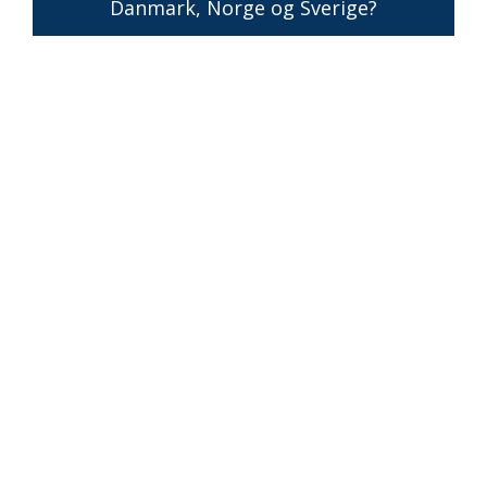
Danmark, Norge og Sverige?
Menu
Forside
Om SKANOL
Kontakt
In case of emergency
Adresse
SKANOL A/S
Balticagade 15