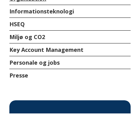
Informationsteknologi
HSEQ
Miljø og CO2
Key Account Management
Personale og jobs
Presse
Vidste du?
SKANOLs tankvogne kører næsten
udelukkende på 100%